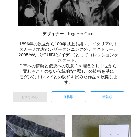
デザイナー: Ruggero Guidi
1896年の設立から100年以上も続く、イタリアのト
スカーナ地方のレザータンニングのファクトリー。
2005AWよりGUIDI(グイディ)としてコレクションを
スタート。
" 革への情熱と伝統への敬意 " を理念とし中世から
変わることのない伝統的な" 鞣し "の技術を基に
モダンなトレンドとの調和を試みた作品を展開しま
す。
おすすめ順
価格順
新着順