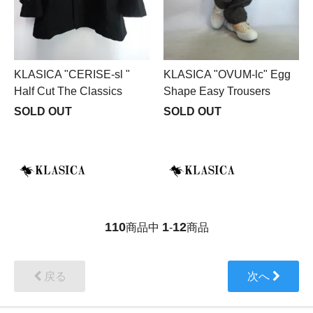
KLASICA "CERISE-sl "
KLASICA "OVUM-lc" Egg
Half Cut The Classics
Shape Easy Trousers
SOLD OUT
SOLD OUT
110
1
12
商品中
-
商品
戻る
次へ