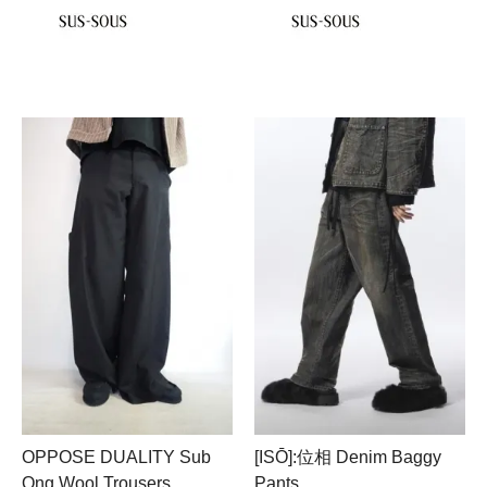
OPPOSE DUALITY Sub
[ISŌ]:位相 Denim Baggy
Ong Wool Trousers
Pants