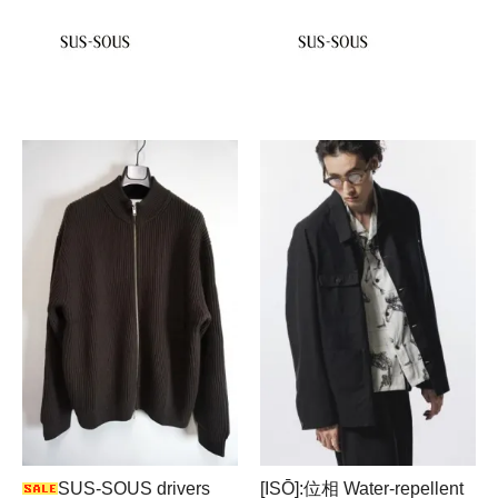
SUS-SOUS drivers
[ISŌ]:位相 Water-repellent