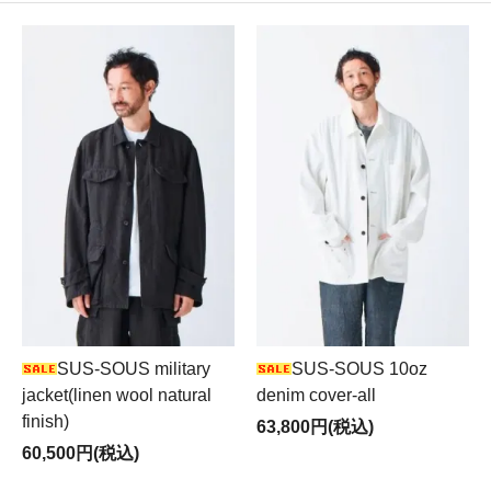
SUS-SOUS military
SUS-SOUS 10oz
jacket(linen wool natural
denim cover-all
finish)
63,800円(税込)
60,500円(税込)