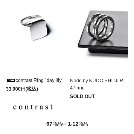
contrast Ring "dayliliy"
Node by KUDO SHUJI R-
47 ring
33,000円(税込)
SOLD OUT
67
1
12
商品中
-
商品