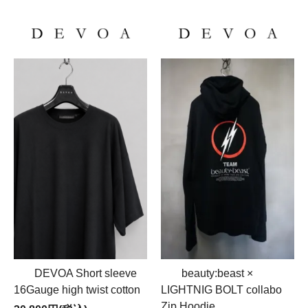
DEVOA Short sleeve
beauty:beast ×
16Gauge high twist cotton
LIGHTNIG BOLT collabo
Zip Hoodie