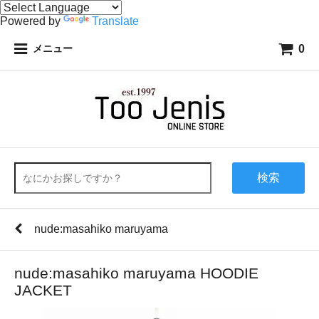
Powered by
Translate
0
メニュー
検索
nude:masahiko maruyama
nude:masahiko maruyama HOODIE
JACKET