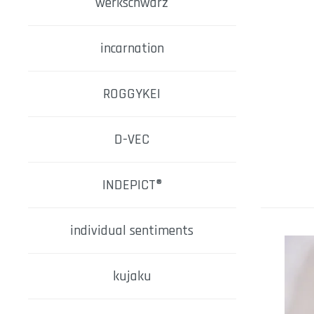
werkschwarz
incarnation
ROGGYKEI
D-VEC
INDEPICT®
individual sentiments
kujaku