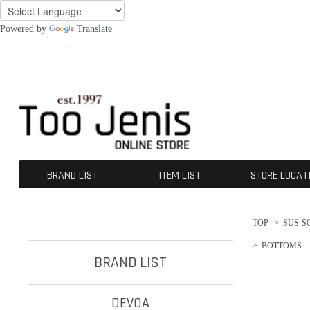
Powered by
Translate
BRAND LIST
ITEM LIST
STORE LOCAT
DEVOA
CROMÄGNON
[ISŌ]:位相
GUIDI
A TENTATIVE ATELIER
The Viridi-anne
KLASICA
OPPOSE DUALITY
CHANGES
nude:masahiko maruyama
A.F ARTEFACT
beauty:beast
SUS-SOUS
ALMOSTBLACK
werkschwarz
incarnation
ROGGYKEI
D-VEC
INDEPICT®
individual sentiments
kujaku
daub
Ten c
NIL DUE / NIL UN TOKYO
First Aid To The Injured
BLOW by JUN UEZONO
contrast
TJ SELECT
OUTER
TOPS
TEE
BOTTOMS
SHOES
GOODS
ACCESORIES
OTERS
SALE / OUTLET
TOP
>
SUS-S
>
BOTTOMS
BRAND LIST
DEVOA