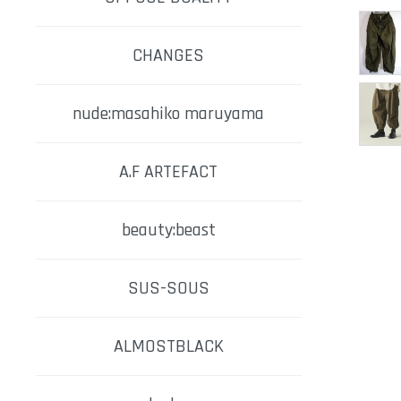
CHANGES
nude:masahiko maruyama
A.F ARTEFACT
beauty:beast
SUS-SOUS
ALMOSTBLACK