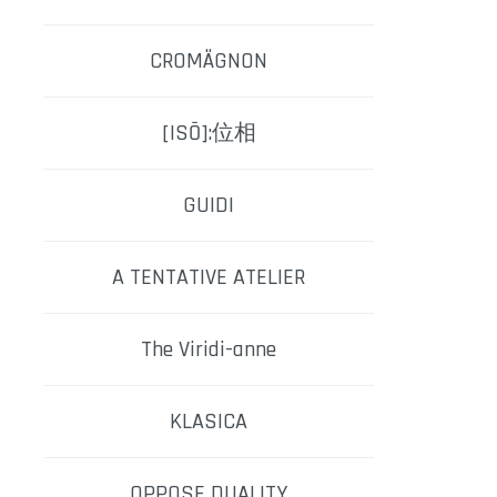
CROMÄGNON
[ISŌ]:位相
GUIDI
A TENTATIVE ATELIER
The Viridi-anne
KLASICA
OPPOSE DUALITY