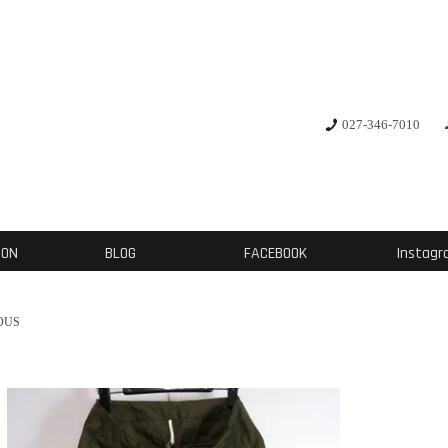
027-346-7010
ION
BLOG
FACEBOOK
Instag
OUS