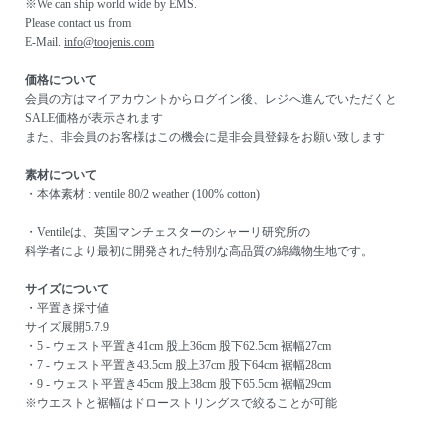
※We can ship world wide by EMS.
Please contact us from
E-Mail.
info@toojenis.com
価格について
会員の方はマイアカウントからログイン後、レジへ進んでいただくと
SALE価格が表示されます
また、非会員のお客様はこの機会に是非会員登録をお願い致します
素材について
・本体素材 : ventile 80/2 weather (100% cotton)
・Ventileは、英国マンチェスターのシャーリ研究所の
科学者により最初に開発された特別な高品質の綿織物生地です。
サイズについて
・平置き採寸値
サイズ展開5.7.9
・5 - ウェスト平置き41cm 股上36cm 股下62.5cm 裾幅27cm
・7 - ウェスト平置き43.5cm 股上37cm 股下64cm 裾幅28cm
・9 - ウェスト平置き45cm 股上38cm 股下65.5cm 裾幅29cm
※ウエストと裾幅はドローストリングスで絞ることが可能