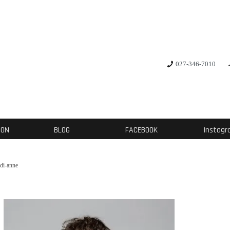
027-346-7010
ION
BLOG
FACEBOOK
Instag
idi-anne