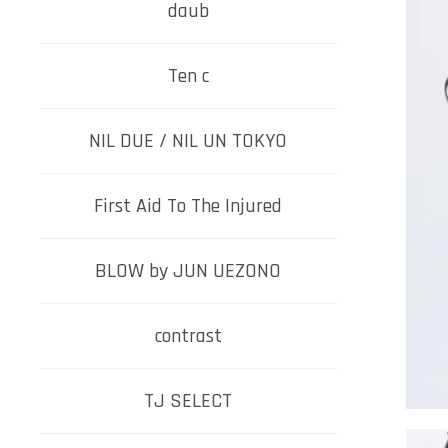
daub
Ten c
NIL DUE / NIL UN TOKYO
First Aid To The Injured
BLOW by JUN UEZONO
contrast
TJ SELECT