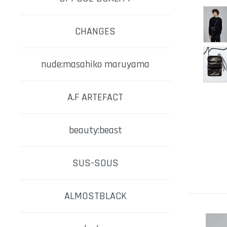
CHANGES
nude:masahiko maruyama
A.F ARTEFACT
beauty:beast
SUS-SOUS
ALMOSTBLACK