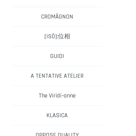
CROMÄGNON
[ISŌ]:位相
GUIDI
A TENTATIVE ATELIER
The Viridi-anne
KLASICA
OPPOSE DUALITY