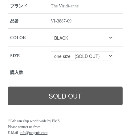
ブランド
The Viridi-anne
品番
VI-3887-09
COLOR
SIZE
購入数
-
※We can ship world wide by EMS.
Please contact us from
E-Mail.
info@toojenis.com