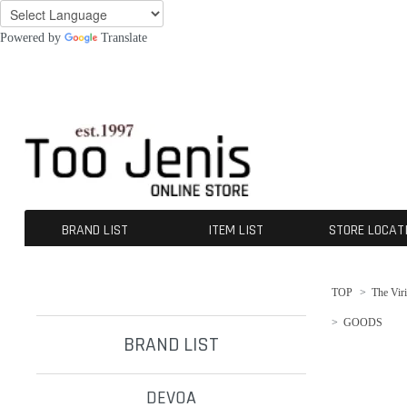
Powered by
Translate
BRAND LIST
ITEM LIST
STORE LOCAT
DEVOA
CROMÄGNON
[ISŌ]:位相
GUIDI
A TENTATIVE ATELIER
The Viridi-anne
KLASICA
OPPOSE DUALITY
CHANGES
nude:masahiko maruyama
A.F ARTEFACT
beauty:beast
SUS-SOUS
ALMOSTBLACK
werkschwarz
incarnation
ROGGYKEI
D-VEC
INDEPICT®
individual sentiments
kujaku
daub
Ten c
NIL DUE / NIL UN TOKYO
First Aid To The Injured
BLOW by JUN UEZONO
contrast
TJ SELECT
OUTER
TOPS
TEE
BOTTOMS
SHOES
GOODS
ACCESORIES
OTERS
SALE / OUTLET
TOP
>
The Vir
>
GOODS
BRAND LIST
DEVOA