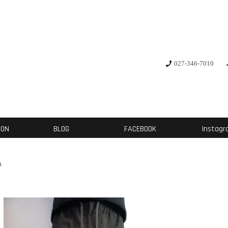
027-346-7010
ION
BLOG
FACEBOOK
Instag
A