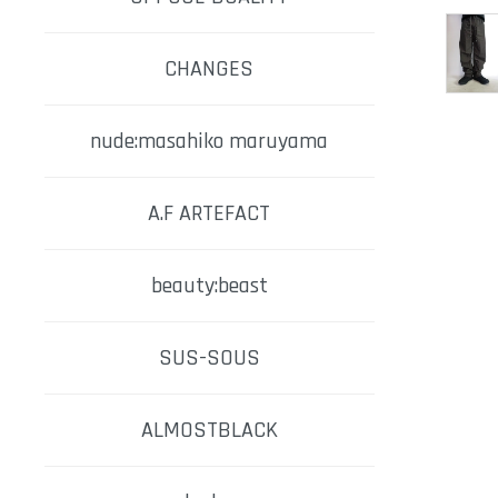
CHANGES
nude:masahiko maruyama
A.F ARTEFACT
beauty:beast
SUS-SOUS
ALMOSTBLACK