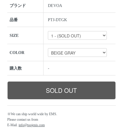
ブランド
DEVOA
品番
PTJ-DTGK
SIZE
COLOR
購入数
-
※We can ship world wide by EMS.
Please contact us from
E-Mail.
info@toojenis.com