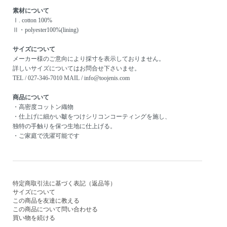
素材について
Ⅰ. cotton 100%
Ⅱ・polyester100%(lining)
サイズについて
メーカー様のご意向により採寸を表示しておりません。
詳しいサイズについてはお問合せ下さいませ。
TEL / 027-346-7010 MAIL / info@toojenis.com
商品について
・高密度コットン織物
・仕上げに細かい皺をつけシリコンコーティングを施し、
独特の手触りを保つ生地に仕上げる。
・ご家庭で洗濯可能です
特定商取引法に基づく表記（返品等）
サイズについて
この商品を友達に教える
この商品について問い合わせる
買い物を続ける