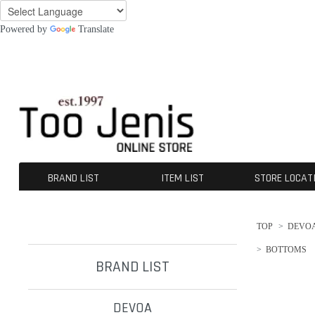
Powered by
Translate
BRAND LIST
ITEM LIST
STORE LOCAT
DEVOA
CROMÄGNON
[ISŌ]:位相
GUIDI
A TENTATIVE ATELIER
The Viridi-anne
KLASICA
OPPOSE DUALITY
CHANGES
nude:masahiko maruyama
A.F ARTEFACT
beauty:beast
SUS-SOUS
ALMOSTBLACK
werkschwarz
incarnation
ROGGYKEI
D-VEC
INDEPICT®
individual sentiments
kujaku
daub
Ten c
NIL DUE / NIL UN TOKYO
First Aid To The Injured
BLOW by JUN UEZONO
contrast
TJ SELECT
OUTER
TOPS
TEE
BOTTOMS
SHOES
GOODS
ACCESORIES
OTERS
SALE / OUTLET
TOP
>
DEVO
>
BOTTOMS
BRAND LIST
DEVOA