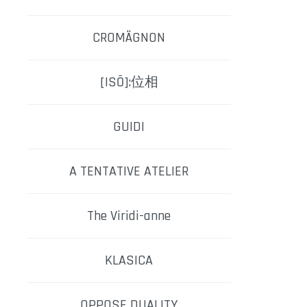
CROMÄGNON
[ISŌ]:位相
GUIDI
A TENTATIVE ATELIER
The Viridi-anne
KLASICA
OPPOSE DUALITY