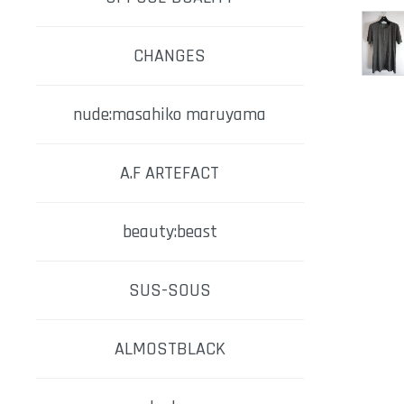
CHANGES
nude:masahiko maruyama
A.F ARTEFACT
beauty:beast
SUS-SOUS
ALMOSTBLACK