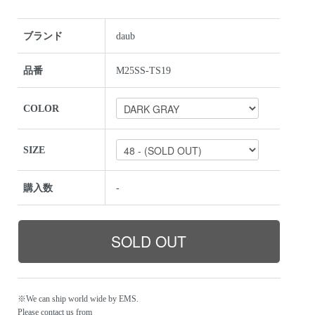
ブランド
daub
品番
M25SS-TS19
COLOR
SIZE
購入数
-
※We can ship world wide by EMS.
Please contact us from