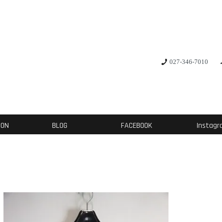
027-346-7010
ION
BLOG
FACEBOOK
Instag