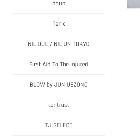
daub
Ten c
NIL DUE / NIL UN TOKYO
First Aid To The Injured
BLOW by JUN UEZONO
contrast
TJ SELECT