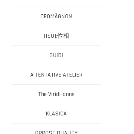
CROMÄGNON
[ISŌ]:位相
GUIDI
A TENTATIVE ATELIER
The Viridi-anne
KLASICA
OPPOSE DUALITY