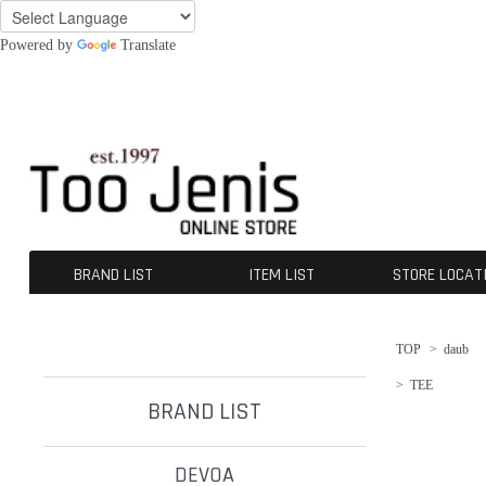
Powered by
Translate
BRAND LIST
ITEM LIST
STORE LOCAT
DEVOA
CROMÄGNON
[ISŌ]:位相
GUIDI
A TENTATIVE ATELIER
The Viridi-anne
KLASICA
OPPOSE DUALITY
CHANGES
nude:masahiko maruyama
A.F ARTEFACT
beauty:beast
SUS-SOUS
ALMOSTBLACK
werkschwarz
incarnation
ROGGYKEI
D-VEC
INDEPICT®
individual sentiments
kujaku
daub
Ten c
NIL DUE / NIL UN TOKYO
First Aid To The Injured
BLOW by JUN UEZONO
contrast
TJ SELECT
OUTER
TOPS
TEE
BOTTOMS
SHOES
GOODS
ACCESORIES
OTERS
SALE / OUTLET
TOP
>
daub
>
TEE
BRAND LIST
DEVOA