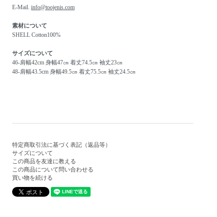
E-Mail.
info@toojenis.com
素材について
SHELL Cotton100%
サイズについて
46-肩幅42cm 身幅47㎝ 着丈74.5㎝ 袖丈23㎝
48-肩幅43.5cm 身幅49.5㎝ 着丈75.5㎝ 袖丈24.5㎝
特定商取引法に基づく表記（返品等）
サイズについて
この商品を友達に教える
この商品について問い合わせる
買い物を続ける