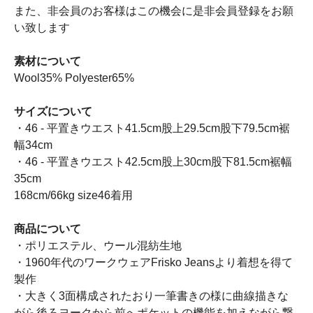
また、非会員のお客様はこの機会に是非会員登録をお願
い致します
素材について
Wool35% Polyester65%
サイズについて
・46 - 平置きウエスト41.5cm股上29.5cm股下79.5cm裾
幅34cm
・46 - 平置きウエスト42.5cm股上30cm股下81.5cm裾幅
35cm
168cm/66kg size46着用
商品について
・ポリエステル、ウール混紡生地
・1960年代のワークウェアFrisko Jeansより着想を得て
製作
・大きく3面構成されたおり一筆書きの様に曲線描きな
がら後ろヨークから前へポケットの機能を加えながら繋