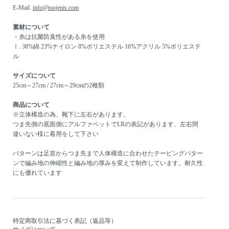
E-Mail.
info@toojenis.com
素材について
・糸は抗菌防臭性がある糸を使用
Ⅰ. 38%綿 23%ナイロン 8%ポリエステル 16%アクリル 5%ポリエステ
ル
サイズについて
25cm～27cm / 27cm～29cmの2種類
商品について
※立体構造の為、靴下に左右があります。
つま先側の底面側にアルファベットでLRの表記があります、左右間
違いない様に着用をして下さい
パターンは足首からつま先まで人体構造に合わせたテーピングパター
ンで編み地の伸縮性と編み地の厚みを変えて制作しています。耐久性
にも優れています
特定商取引法に基づく表記（返品等）