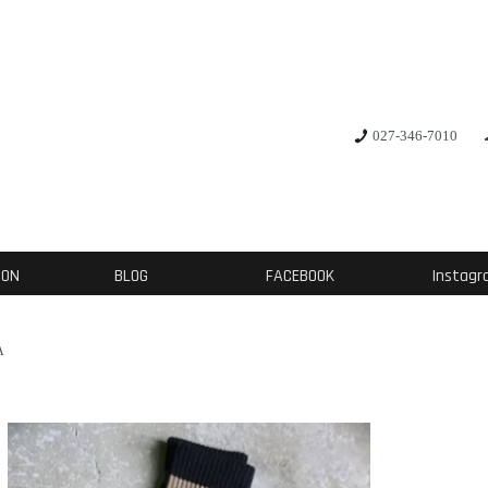
027-346-7010
ION
BLOG
FACEBOOK
Instag
A