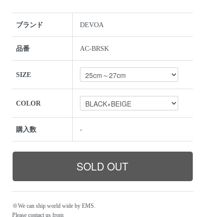
ブランド
DEVOA
品番
AC-BRSK
SIZE
COLOR
購入数
-
※We can ship world wide by EMS.
Please contact us from