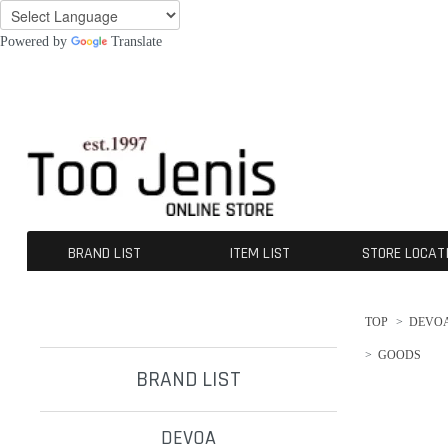
Powered by
Translate
BRAND LIST
ITEM LIST
STORE LOCAT
DEVOA
CROMÄGNON
[ISŌ]:位相
GUIDI
A TENTATIVE ATELIER
The Viridi-anne
KLASICA
OPPOSE DUALITY
CHANGES
nude:masahiko maruyama
A.F ARTEFACT
beauty:beast
SUS-SOUS
ALMOSTBLACK
werkschwarz
incarnation
ROGGYKEI
D-VEC
INDEPICT®
individual sentiments
kujaku
daub
Ten c
NIL DUE / NIL UN TOKYO
First Aid To The Injured
BLOW by JUN UEZONO
contrast
TJ SELECT
OUTER
TOPS
TEE
BOTTOMS
SHOES
GOODS
ACCESORIES
OTERS
SALE / OUTLET
TOP
>
DEVO
>
GOODS
BRAND LIST
DEVOA