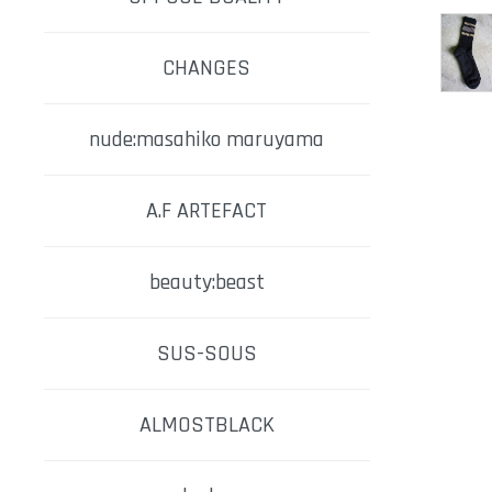
CHANGES
nude:masahiko maruyama
A.F ARTEFACT
beauty:beast
SUS-SOUS
ALMOSTBLACK