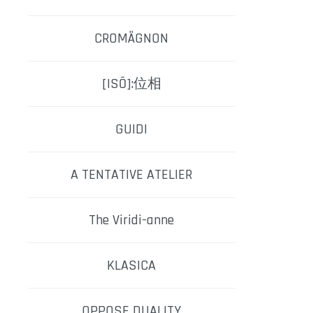
CROMÄGNON
[ISŌ]:位相
GUIDI
A TENTATIVE ATELIER
The Viridi-anne
KLASICA
OPPOSE DUALITY